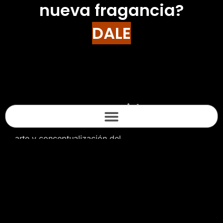
nueva fragancia?
DALE
Stronger with you
Llevamos a cabo la dirección de
arte y conceptualización del
espacio, creando una escenografía
que trajese la identidad de la marca
y la nueva fragancia.